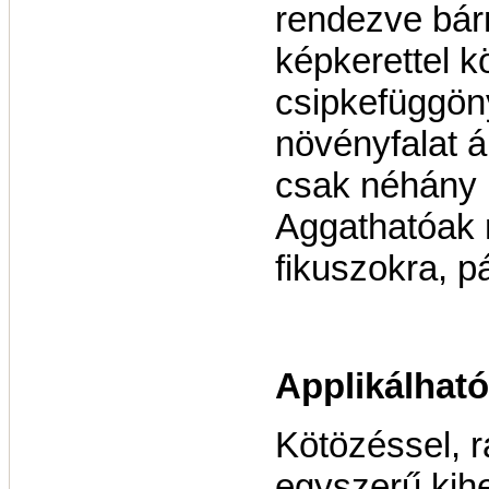
rendezve bárm
képkerettel k
csipkefüggön
növényfalat ál
csak néhány 
Aggathatóak
fikuszokra, pá
Applikálható
Kötözéssel, 
egyszerű kihe