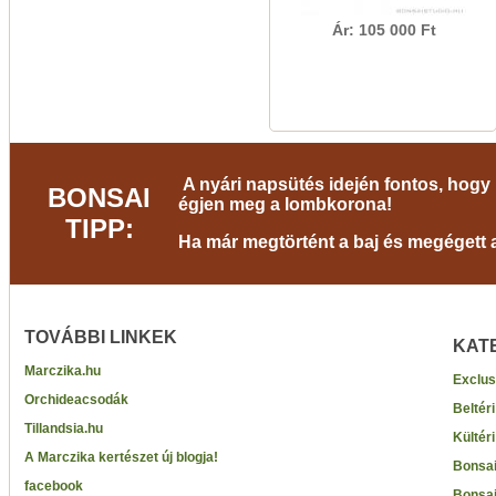
Ár: 105 000 Ft
A nyári napsütés idején fontos, hogy 
BONSAI
égjen meg a lombkorona!
TIPP:
Ha már megtörtént a baj és megégett a 
TOVÁBBI LINKEK
KAT
Marczika.hu
Exclus
Orchideacsodák
Beltér
Tillandsia.hu
Kültér
A Marczika kertészet új blogja!
Bonsai
facebook
Bonsai