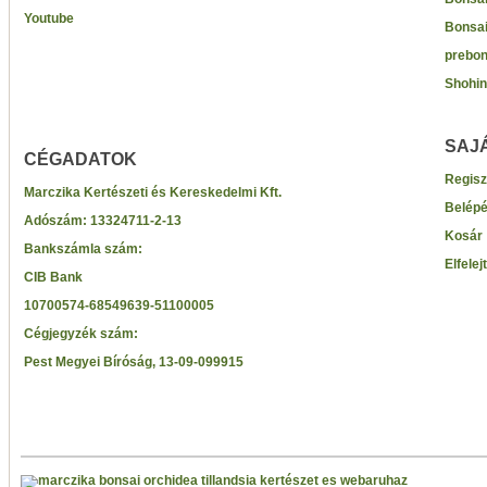
Youtube
Bonsai
prebon
Shohin
SAJ
CÉGADATOK
Regisz
Marczika Kertészeti és Kereskedelmi Kft.
Belép
Adószám:
13324711-2-13
Kosár
Bankszámla szám:
Elfelej
CIB Bank
10700574-68549639-51100005
Cégjegyzék szám:
Pest Megyei Bíróság, 13-09-099915