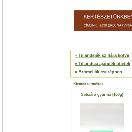
» Tillandsiák szilfára kötve
» Tillandsia ajándék ötletek
» Broméliák cserépben
Kiemelt termékek
Sebzáró gyurma (160g)