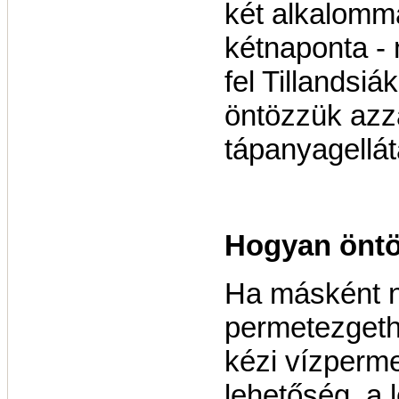
két alkalomm
kétnaponta - 
fel Tillandsiá
öntözzük azz
tápanyagellát
Hogyan öntö
Ha másként 
permetezgethe
kézi vízperm
lehetőség, a 