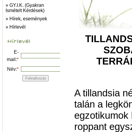
» GY.I.K. (Gyakran
Ismételt Kérdések)
» Hírek, események
» Hírlevél
TILLANDS
SZOB
E-
TERRÁ
mail:
*
Név:
*
A tillandsia 
talán a legkö
egzotikumok 
roppant egys