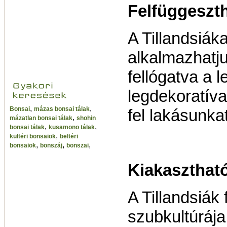
Felfüggeszt
A Tillandsiáka
alkalmazhatj
fellógatva a
legdekoratíva
,
,
Bonsai
mázas bonsai tálak
fel lakásunka
,
mázatlan bonsai tálak
shohin
,
,
bonsai tálak
kusamono tálak
,
kültéri bonsaiok
beltéri
,
,
,
bonsaiok
bonszáj
bonszai
Kiakaszthat
A Tillandsiák
szubkultúrája