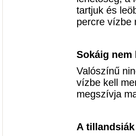
tartjuk és leö
percre vízbe 
Sokáig nem 
Valószínű nin
vízbe kell me
megszívja ma
A tillandsiá