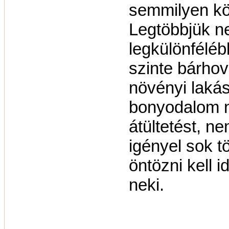
semmilyen kö
Legtöbbjük ne
legkülönfélé
szinte bárhov
növényi lakás
bonyodalom n
átültetést, n
igényel sok t
öntözni kell i
neki.