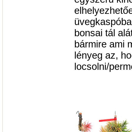
elhelyezhetőe
üvegkaspóba,
bonsai tál al
bármire ami m
lényeg az, ho
locsolni/perm