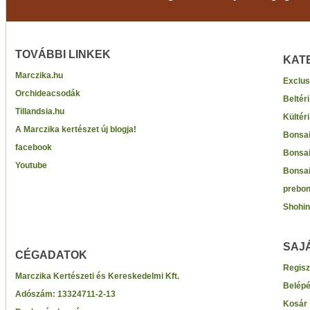
TOVÁBBI LINKEK
KAT
Marczika.hu
Exclus
Orchideacsodák
Beltér
Tillandsia.hu
Kültér
A Marczika kertészet új blogja!
Bonsai
facebook
Bonsai
Youtube
Bonsai
prebon
Shohin
SAJ
CÉGADATOK
Regisz
Marczika Kertészeti és Kereskedelmi Kft.
Belép
Adószám:
13324711-2-13
Kosár