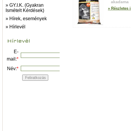
akadama
» GY.I.K. (Gyakran
» Részletes 
Ismételt Kérdések)
» Hírek, események
» Hírlevél
E-
mail:
*
Név:
*