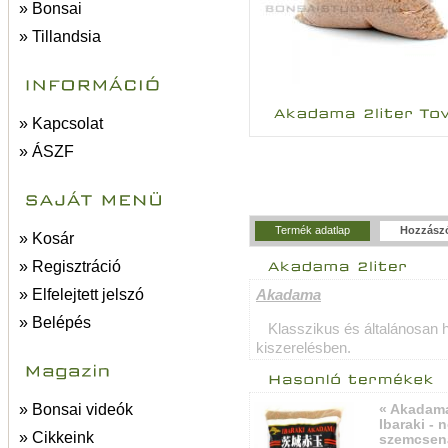
» Bonsai
» Tillandsia
» Kapcsolat
» ÁSZF
Termék adatlap
Hozzász
» Kosár
» Regisztráció
» Elfelejtett jelszó
Akadama
» Belépés
Klasszikus és általánosan h
kiszerelésben.
» Bonsai videók
« Akadama
Ibaraki - 
» Cikkeink
szemcsen