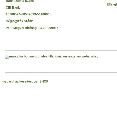
Bankszámla szám:
Elfelej
CIB Bank
10700574-68549639-51100005
Cégjegyzék szám:
Pest Megyei Bíróság, 13-09-099915
webáruház készítés: get!SHOP