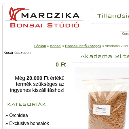
Főoldal
»
Bonsai
»
Bonsai ültető közegek
»
Akadama 2liter
Kosár összesen:
0 Ft
Még
20.000 Ft
értékű
termék szükséges az
ingyenes kiszállításhoz!
» Orchidea
» Exclusive bonsaiok