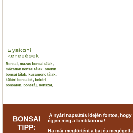
,
,
Bonsai
mázas bonsai tálak
,
mázatlan bonsai tálak
shohin
,
,
bonsai tálak
kusamono tálak
,
kültéri bonsaiok
beltéri
,
,
,
bonsaiok
bonszáj
bonszai
A nyári napsütés idején fontos, hogy 
BONSAI
égjen meg a lombkorona!
TIPP:
Ha már megtörtént a baj és megégett a 