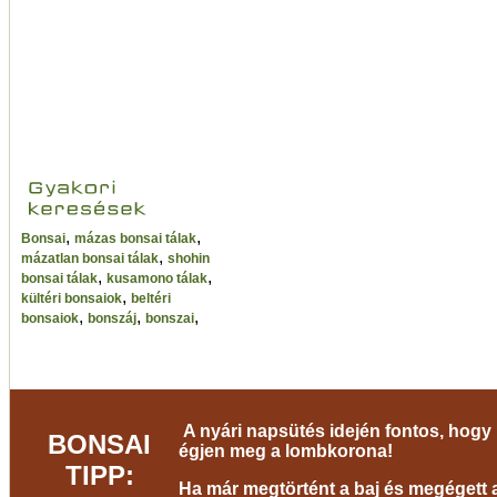
,
,
Bonsai
mázas bonsai tálak
,
mázatlan bonsai tálak
shohin
,
,
bonsai tálak
kusamono tálak
,
kültéri bonsaiok
beltéri
,
,
,
bonsaiok
bonszáj
bonszai
A nyári napsütés idején fontos, hogy 
BONSAI
égjen meg a lombkorona!
TIPP:
Ha már megtörtént a baj és megégett a 