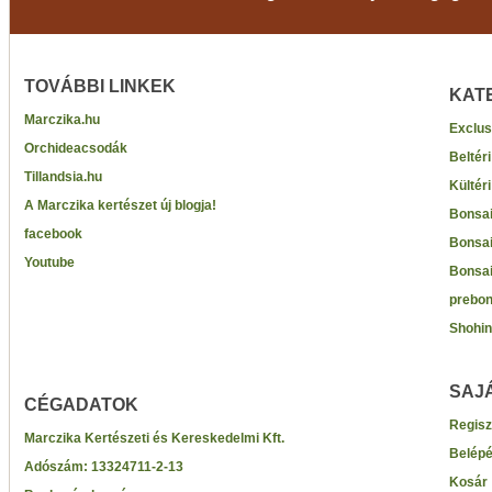
TOVÁBBI LINKEK
KAT
Marczika.hu
Exclus
Orchideacsodák
Beltér
Tillandsia.hu
Kültér
A Marczika kertészet új blogja!
Bonsai
facebook
Bonsai
Youtube
Bonsai
prebon
Shohin
SAJ
CÉGADATOK
Regisz
Marczika Kertészeti és Kereskedelmi Kft.
Belép
Adószám:
13324711-2-13
Kosár