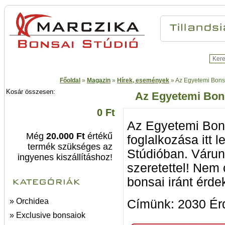
Főoldal
»
Magazin
»
Hírek, események
»
Az Egyetemi Bonsa
Kosár összesen:
Az Egyetemi Bons
0 Ft
Az Egyetemi Bonsa
Még
20.000 Ft
értékű
foglalkozása itt 
termék szükséges az
Stúdióban. Várunk
ingyenes kiszállításhoz!
szeretettel! Nem
bonsai iránt érde
» Orchidea
Címünk: 2030 Érd
» Exclusive bonsaiok