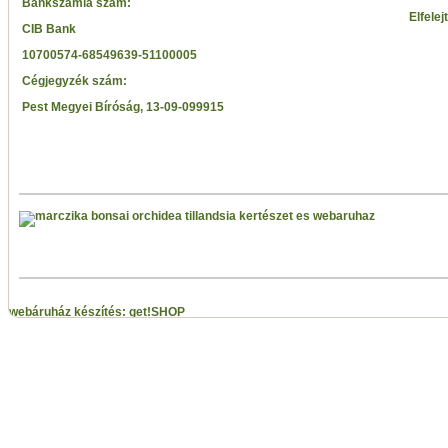
Bankszámla szám:
Elfelej
CIB Bank
10700574-68549639-51100005
Cégjegyzék szám:
Pest Megyei Bíróság, 13-09-099915
webáruház készítés: get!SHOP