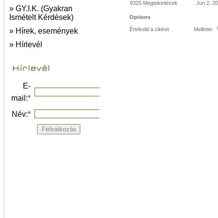
9325 Megtekintések
Jun 2, 2
» GY.I.K. (Gyakran
Ismételt Kérdések)
Options
Értékeld a cikket
Mellette:
» Hírek, események
» Hírlevél
E-
mail:
*
Név:
*