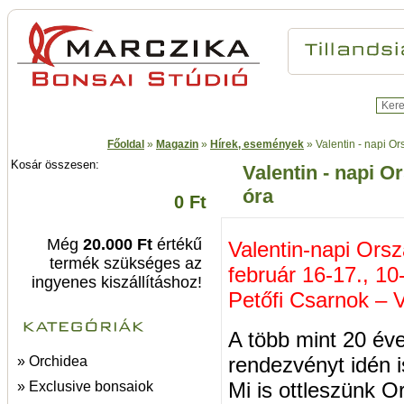
Főoldal
»
Magazin
»
Hírek, események
»
Valentin - napi O
Kosár összesen:
Valentin - napi O
óra
0 Ft
Még
20.000 Ft
értékű
Valentin-napi Ors
termék szükséges az
február 16-17., 10
ingyenes kiszállításhoz!
Petőfi Csarnok – V
A több mint 20 éve
rendezvényt idén 
» Orchidea
Mi is ottleszünk Or
» Exclusive bonsaiok