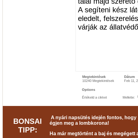
talál majd szerető
A segíteni kész lá
eledelt, felszerelé
várják az állatvéd
Megtekintések
Dátum
10240 Megtekintések
Feb 11, 
Options
Értékeld a cikket
Mellette:
A nyári napsütés idején fontos, hogy 
BONSAI
égjen meg a lombkorona!
TIPP:
Ha már megtörtént a baj és megégett a 