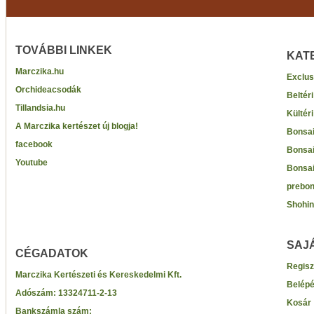
TOVÁBBI LINKEK
KAT
Marczika.hu
Exclus
Orchideacsodák
Beltér
Tillandsia.hu
Kültér
A Marczika kertészet új blogja!
Bonsai
facebook
Bonsai
Youtube
Bonsai
prebon
Shohin
SAJ
CÉGADATOK
Regisz
Marczika Kertészeti és Kereskedelmi Kft.
Belép
Adószám:
13324711-2-13
Kosár
Bankszámla szám: