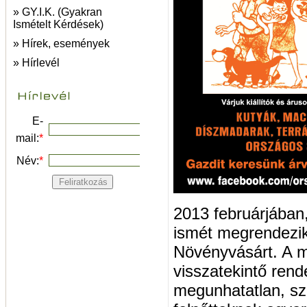
» GY.I.K. (Gyakran
Ismételt Kérdések)
» Hírek, események
» Hírlevél
E-
mail:
*
Név:
*
2013 februárjában
ismét megrendezik
Növényvásárt. A m
visszatekintő rend
megunhatatlan, sz