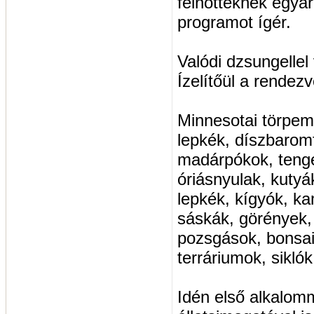
felnőtteknek egya
programot ígér.
Valódi dzsungelle
Ízelítőül a rendezv
Minnesotai törpem
lepkék, díszbarom
madárpókok, tenge
óriásnyulak, kuty
lepkék, kígyók, k
sáskák, görények,
pozsgások, bonsai
terráriumok, siklók
Idén első alkalomm