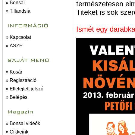
természetesen elm
» Bonsai
Titeket is sok szere
» Tillandsia
Ismét egy darabka
» Kapcsolat
» ÁSZF
» Kosár
» Regisztráció
» Elfelejtett jelszó
» Belépés
» Bonsai videók
» Cikkeink