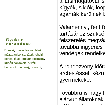
állatsimogatóval i
kígyók, siklók, l
agamák kerülnek 
Valamennyi, fent f
tartásához szükség
felszerelés megvá
továbbá ingyenes á
,
,
Bonsai
mázas bonsai tálak
vendégek rendelk
,
mázatlan bonsai tálak
shohin
,
,
bonsai tálak
kusamono tálak
,
kültéri bonsaiok
beltéri
A rendezvény időta
,
,
,
bonsaiok
bonszáj
bonszai
arcfestéssel, kézm
gyermekeket.
Továbbra is nagy 
elárvult állatokna