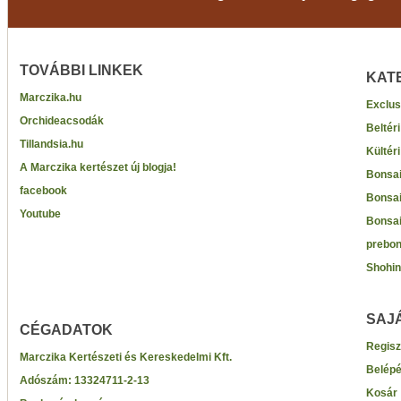
TOVÁBBI LINKEK
KAT
Marczika.hu
Exclus
Orchideacsodák
Beltér
Tillandsia.hu
Kültér
A Marczika kertészet új blogja!
Bonsai
facebook
Bonsai
Youtube
Bonsai
prebon
Shohin
SAJ
CÉGADATOK
Regisz
Marczika Kertészeti és Kereskedelmi Kft.
Belép
Adószám:
13324711-2-13
Kosár