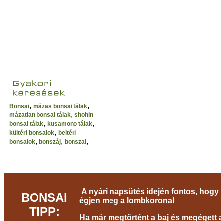
,
,
Bonsai
mázas bonsai tálak
,
mázatlan bonsai tálak
shohin
,
,
bonsai tálak
kusamono tálak
,
kültéri bonsaiok
beltéri
,
,
,
bonsaiok
bonszáj
bonszai
A nyári napsütés idején fontos, hogy 
BONSAI
égjen meg a lombkorona!
TIPP:
Ha már megtörtént a baj és megégett a 