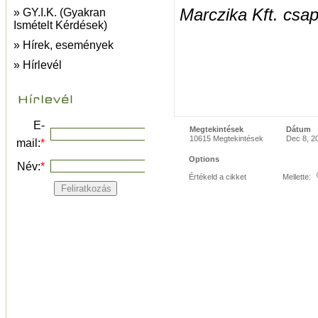
Marczika Kft. cs
» GY.I.K. (Gyakran
Ismételt Kérdések)
» Hírek, események
» Hírlevél
E-
Megtekintések
Dátum
10615 Megtekintések
Dec 8, 2
mail:
*
Options
Név:
*
Értékeld a cikket
Mellette: