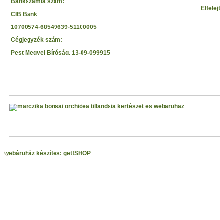
Bankszámla szám:
Elfelej
CIB Bank
10700574-68549639-51100005
Cégjegyzék szám:
Pest Megyei Bíróság, 13-09-099915
webáruház készítés: get!SHOP