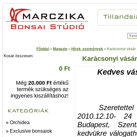
Főoldal
»
Magazin
»
Hírek, események
»
Karácsonyi vásár
Kosár összesen:
Karácsonyi vásár
0 Ft
Kedves vás
Még
20.000 Ft
értékű
termék szükséges az
ingyenes kiszállításhoz!
Szeretettel v
2010.12.10- 24
» Orchidea
Budapest, Szent
» Exclusive bonsaiok
kedvükre válogath