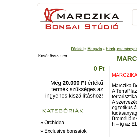
Főoldal
»
Magazin
»
Hírek, eseménye
Kosár összesen:
MARC
0 Ft
MARCZIKA
Még
20.000 Ft
értékű
Marczika B
termék szükséges az
A TerraPlaz
ingyenes kiszállításhoz!
terrariszti
A szervezés
egzotikus á
tudásanyagá
Broméliáink
» Orchidea
h – ig az 
» Exclusive bonsaiok