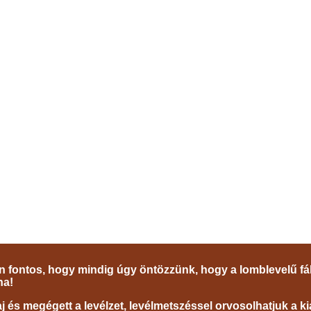
n fontos, hogy mindig úgy öntözzünk, hogy a lomblevelű fák
na!
 és megégett a levélzet, levélmetszéssel orvosolhatjuk a kia