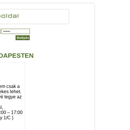
UDAPESTEN
nem csak a
ekes lehet.
vé tegye az
l,
0:00 – 17:00
y 1/C )