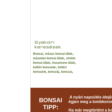
,
,
Bonsai
mázas bonsai tálak
,
mázatlan bonsai tálak
shohin
,
,
bonsai tálak
kusamono tálak
,
kültéri bonsaiok
beltéri
,
,
,
bonsaiok
bonszáj
bonszai
A nyári napsütés idejé
BONSAI
égjen meg a lombkoro
TIPP:
Ha már megtörtént a baj