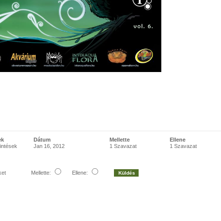
ek
Dátum
Mellette
Ellene
intések
Jan 16, 2012
1 Szavazat
1 Szavazat
ket
Mellette:
Ellene: