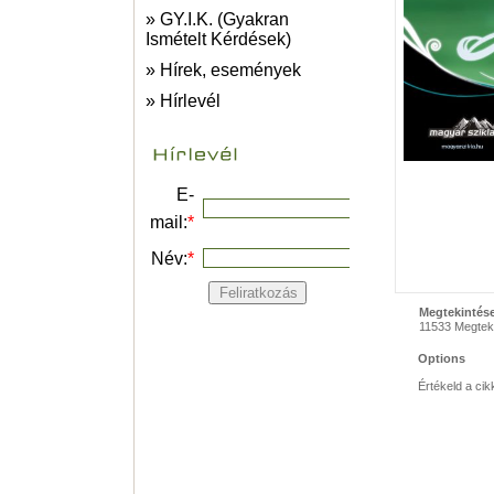
» GY.I.K. (Gyakran
Ismételt Kérdések)
» Hírek, események
» Hírlevél
E-
mail:
*
Név:
*
Megtekintés
11533 Megtek
Options
Értékeld a cik