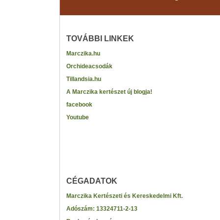
TOVÁBBI LINKEK
Marczika.hu
Orchideacsodák
Tillandsia.hu
A Marczika kertészet új blogja!
facebook
Youtube
CÉGADATOK
Marczika Kertészeti és Kereskedelmi Kft.
Adószám:
13324711-2-13