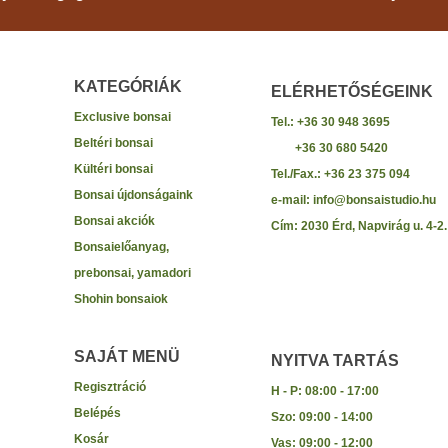
KATEGÓRIÁK
ELÉRHETŐSÉGEINK
Exclusive bonsai
Tel.: +36 30 948 3695
Beltéri bonsai
+36 30 680 5420
Kültéri bonsai
Tel./Fax.: +36 23 375 094
Bonsai újdonságaink
e-mail: info@bonsaistudio.hu
Bonsai akciók
Cím: 2030 Érd, Napvirág u. 4-2.
Bonsaielőanyag,
prebonsai, yamadori
Shohin bonsaiok
SAJÁT MENÜ
NYITVA TARTÁS
Regisztráció
H - P: 08:00 - 17:00
Belépés
Szo: 09:00 - 14:00
Kosár
Vas: 09:00 - 12:00