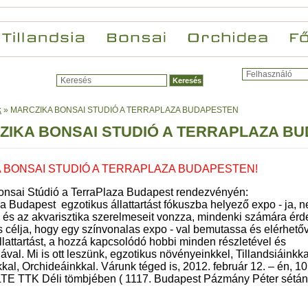
k
»
MARCZIKA BONSAI STUDIÓ A TERRAPLAZA BUDAPESTEN
ZIKA BONSAI STUDIÓ A TERRAPLAZA B
 BONSAI STUDIÓ A TERRAPLAZA BUDAPESTEN!
onsai Stúdió a TerraPlaza Budapest rendezvényén:
a Budapest egzotikus állattartást fókuszba helyező expo - ja, 
ka és az akvarisztika szerelmeseit vonzza, mindenki számára érd
 célja, hogy egy színvonalas expo - val bemutassa és elérhető
llattartást, a hozzá kapcsolódó hobbi minden részletével és
val. Mi is ott leszünk, egzotikus növényeinkkel, Tillandsiáinkka
kal, Orchideáinkkal. Várunk téged is, 2012. február 12. – én, 1
ELTE TTK Déli tömbjében ( 1117. Budapest Pázmány Péter sétán