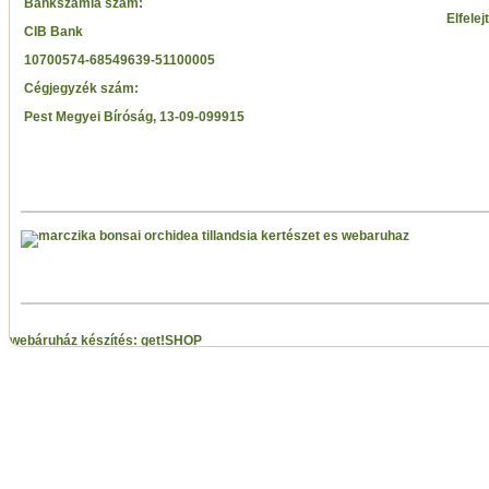
Bankszámla szám:
Elfelej
CIB Bank
10700574-68549639-51100005
Cégjegyzék szám:
Pest Megyei Bíróság, 13-09-099915
webáruház készítés: get!SHOP