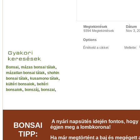
Megtekintések
Dátum
9394 Megtekintések
Nov 3, 2
Options
Értékeld a cikket
Mellette:
,
,
Bonsai
mázas bonsai tálak
,
mázatlan bonsai tálak
shohin
,
,
bonsai tálak
kusamono tálak
,
kültéri bonsaiok
beltéri
,
,
,
bonsaiok
bonszáj
bonszai
A nyári napsütés idején fontos, hogy 
BONSAI
égjen meg a lombkorona!
TIPP:
Ha már megtörtént a baj és megégett a 