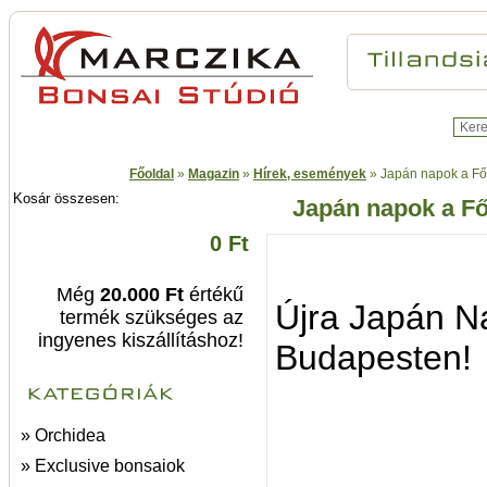
Főoldal
»
Magazin
»
Hírek, események
»
Japán napok a Főv
Kosár összesen:
Japán napok a Fő
0 Ft
Még
20.000 Ft
értékű
Újra Japán N
termék szükséges az
ingyenes kiszállításhoz!
Budapesten!
» Orchidea
» Exclusive bonsaiok