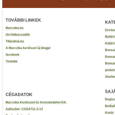
TOVÁBBI LINKEK
KAT
Marczika.hu
Exclus
Orchideacsodák
Beltér
Tillandsia.hu
Kültér
A Marczika kertészet új blogja!
Bonsai
facebook
Bonsai
Youtube
Bonsai
prebon
Shohin
SAJ
CÉGADATOK
Regisz
Marczika Kertészeti és Kereskedelmi Kft.
Belép
Adószám:
13324711-2-13
Kosár