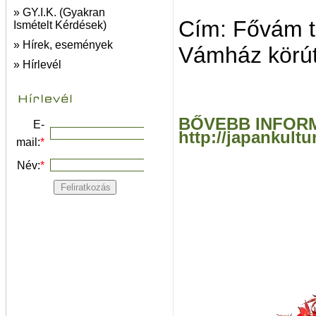
» GY.I.K. (Gyakran
Cím: Fővám t
Ismételt Kérdések)
» Hírek, események
Vámház körút 
» Hírlevél
BŐVEBB INFORM
E-
http://japankult
mail:
*
Név:
*