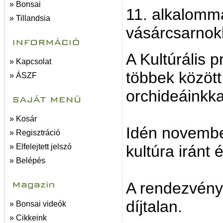
» Bonsai
11. alkalomm
» Tillandsia
vásárcsarnok
A Kultúrális 
» Kapcsolat
többek között 
» ÁSZF
orchideáinkkal
» Kosár
Idén november
» Regisztráció
» Elfelejtett jelszó
kultúra iránt 
» Belépés
A rendezvény
díjtalan.
» Bonsai videók
» Cikkeink