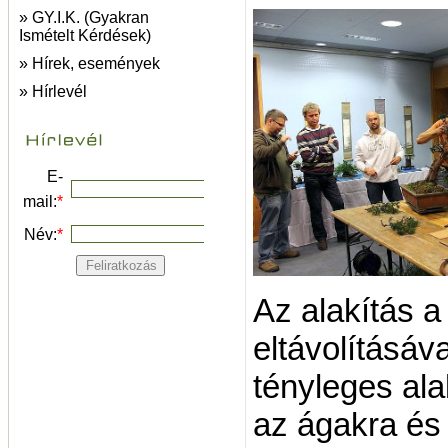
» GY.I.K. (Gyakran
Ismételt Kérdések)
» Hírek, események
» Hírlevél
E-
mail:
*
Név:
*
Az alakítás a
eltávolításáv
tényleges alak
az ágakra és 