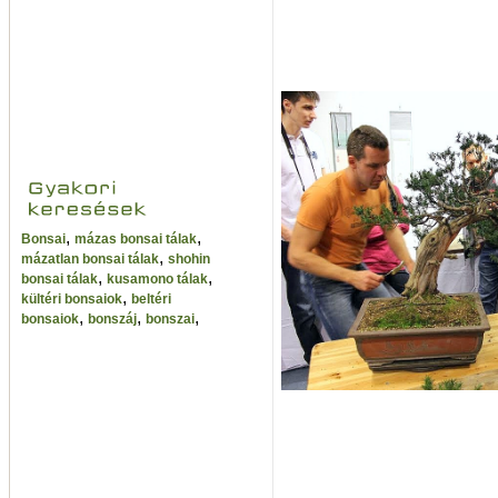
,
,
Bonsai
mázas bonsai tálak
,
mázatlan bonsai tálak
shohin
,
,
bonsai tálak
kusamono tálak
,
kültéri bonsaiok
beltéri
,
,
,
bonsaiok
bonszáj
bonszai