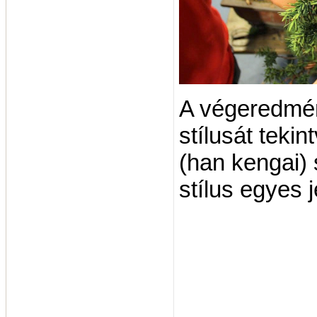
A végeredmén
stílusát tekin
(han kengai) 
stílus egyes j