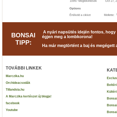
10997 Megtekintések
Oct 27, 
Options
Értékeld a cikket
Mellette:
A nyári napsütés idején fontos, hogy 
BONSAI
égjen meg a lombkorona!
TIPP:
Ha már megtörtént a baj és megégett a 
TOVÁBBI LINKEK
KAT
Marczika.hu
Exclus
Orchideacsodák
Beltér
Tillandsia.hu
Kültér
A Marczika kertészet új blogja!
Bonsai
facebook
Bonsai
Youtube
Bonsai