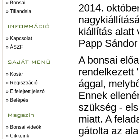
» Bonsai
2014. október
» Tillandsia
nagykiállítás
kiállítás alat
» Kapcsolat
Papp Sándor 
» ÁSZF
A bonsai előa
rendelkezett
» Kosár
ággal, melybő
» Regisztráció
» Elfelejtett jelszó
Ennek ellenér
» Belépés
szükség - el
miatt. A fel
» Bonsai videók
gátolta az ala
» Cikkeink