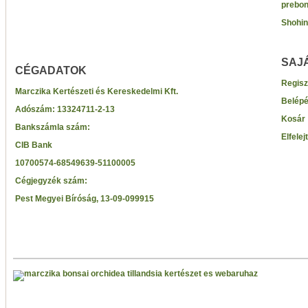
prebon
Shohin
SAJ
CÉGADATOK
Regisz
Marczika Kertészeti és Kereskedelmi Kft.
Belép
Adószám:
13324711-2-13
Kosár
Bankszámla szám:
Elfelej
CIB Bank
10700574-68549639-51100005
Cégjegyzék szám:
Pest Megyei Bíróság, 13-09-099915