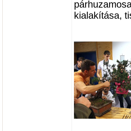
párhuzamosan
kialakítása, t