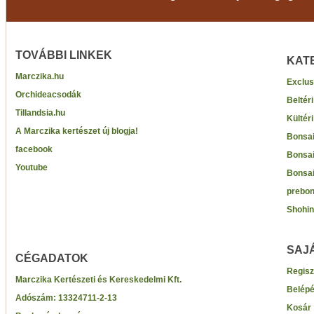
TOVÁBBI LINKEK
KAT
Marczika.hu
Exclus
Orchideacsodák
Beltér
Tillandsia.hu
Kültér
A Marczika kertészet új blogja!
Bonsai
facebook
Bonsai
Youtube
Bonsai
prebon
Shohin
SAJ
CÉGADATOK
Regisz
Marczika Kertészeti és Kereskedelmi Kft.
Belép
Adószám:
13324711-2-13
Kosár