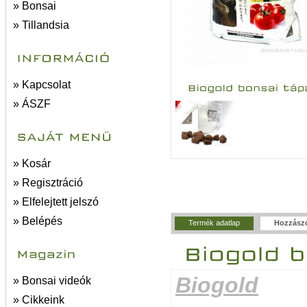
» Bonsai
» Tillandsia
» Kapcsolat
» ÁSZF
» Kosár
» Regisztráció
» Elfelejtett jelszó
» Belépés
Termék adatlap
Hozzász
Biogold
» Bonsai videók
» Cikkeink