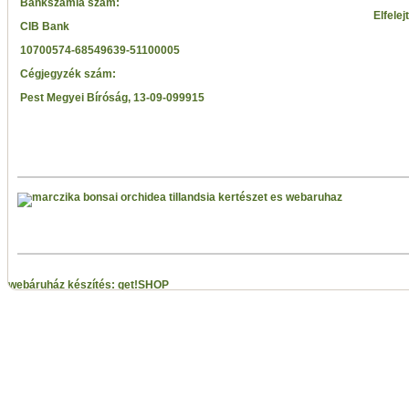
Bankszámla szám:
Elfelej
CIB Bank
10700574-68549639-51100005
Cégjegyzék szám:
Pest Megyei Bíróság, 13-09-099915
webáruház készítés: get!SHOP