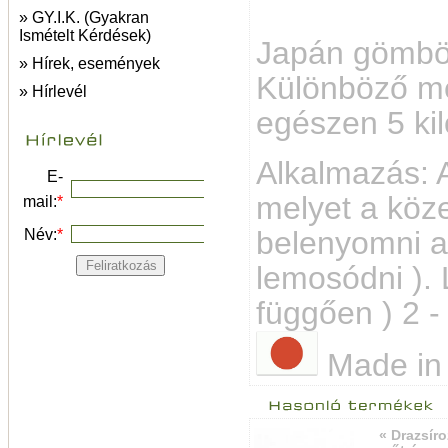
» GY.I.K. (Gyakran
Ismételt Kérdések)
Japán gömbös
» Hírek, események
Különböző mé
» Hírlevél
egészen 5 ki
Alkalmazás: A
E-
melyet a köze
mail:
*
belenyomni a
Név:
*
lemosódni ). 
függően ) 2 -
Made in
« Drazsíro