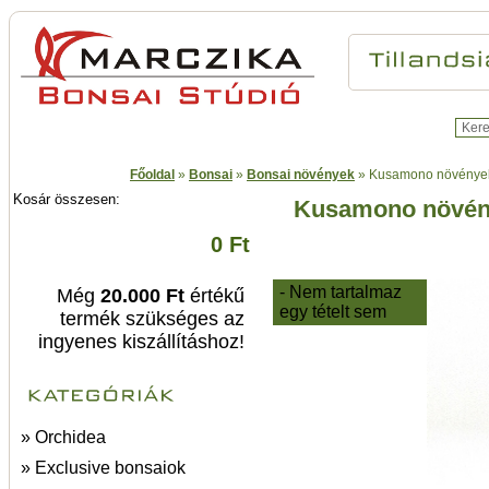
Főoldal
»
Bonsai
»
Bonsai növények
»
Kusamono növények
Kosár összesen:
Kusamono növény
0 Ft
- Nem tartalmaz
Még
20.000 Ft
értékű
egy tételt sem
termék szükséges az
ingyenes kiszállításhoz!
» Orchidea
» Exclusive bonsaiok