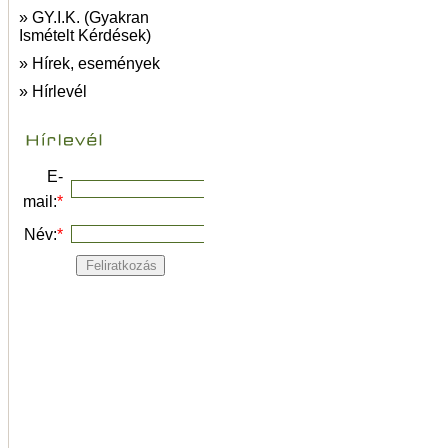
» GY.I.K. (Gyakran
Ismételt Kérdések)
» Hírek, események
» Hírlevél
E-
mail:
*
Név:
*