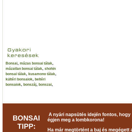
,
,
Bonsai
mázas bonsai tálak
,
mázatlan bonsai tálak
shohin
,
,
bonsai tálak
kusamono tálak
,
kültéri bonsaiok
beltéri
,
,
,
bonsaiok
bonszáj
bonszai
A nyári napsütés idején fontos, hogy 
BONSAI
égjen meg a lombkorona!
TIPP:
Ha már megtörtént a baj és megégett a 