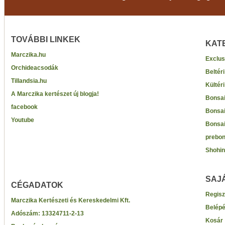
TOVÁBBI LINKEK
KAT
Marczika.hu
Exclus
Orchideacsodák
Beltér
Tillandsia.hu
Kültér
A Marczika kertészet új blogja!
Bonsai
facebook
Bonsai
Youtube
Bonsai
prebon
Shohin
SAJ
CÉGADATOK
Regisz
Marczika Kertészeti és Kereskedelmi Kft.
Belép
Adószám:
13324711-2-13
Kosár