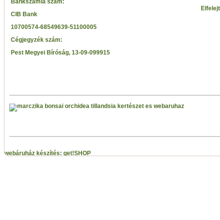
Bankszámla szám:
Elfelej
CIB Bank
10700574-68549639-51100005
Cégjegyzék szám:
Pest Megyei Bíróság, 13-09-099915
webáruház készítés: get!SHOP