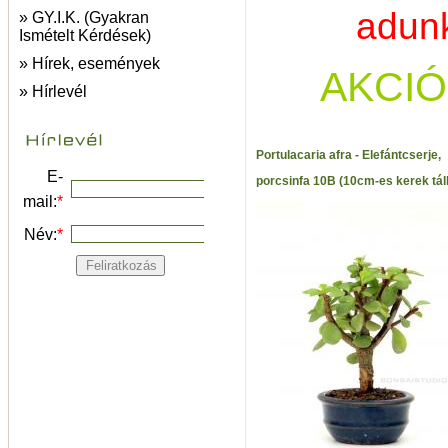
adunk
» GY.I.K. (Gyakran
Ismételt Kérdések)
» Hírek, események
AKCIÓ
» Hírlevél
Portulacaria afra - Elefántcserje,
E-
porcsinfa 10B (10cm-es kerek tál
mail:
*
Név:
*