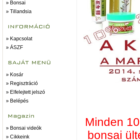
» Bonsai
» Tillandsia
» Kapcsolat
» ÁSZF
» Kosár
» Regisztráció
» Elfelejtett jelszó
» Belépés
Minden 100
» Bonsai videók
bonsai ül
» Cikkeink