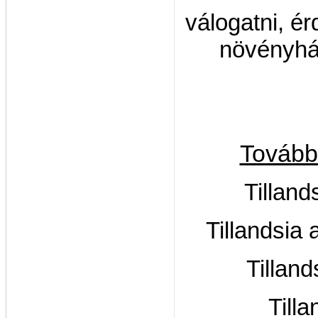
válogatni, é
növényhá
További
Tilland
Tillandsia 
Tilland
Tilla