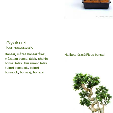
,
,
Bonsai
mázas bonsai tálak
Hajlított törzsű Ficus bonsai
,
mázatlan bonsai tálak
shohin
,
,
bonsai tálak
kusamono tálak
,
kültéri bonsaiok
beltéri
,
,
,
bonsaiok
bonszáj
bonszai