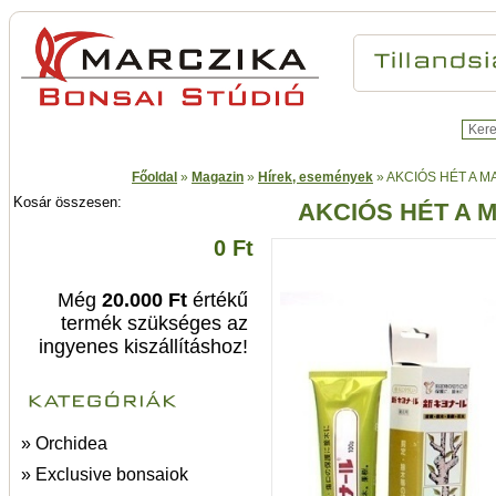
Főoldal
»
Magazin
»
Hírek, események
»
AKCIÓS HÉT A 
Kosár összesen:
AKCIÓS HÉT A 
0 Ft
Még
20.000 Ft
értékű
termék szükséges az
ingyenes kiszállításhoz!
» Orchidea
» Exclusive bonsaiok