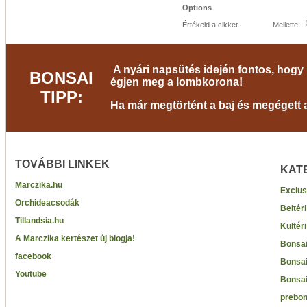
Options
Értékeld a cikket
Mellette:
A nyári napsütés idején fontos, hogy 
BONSAI
égjen meg a lombkorona!
TIPP:
Ha már megtörtént a baj és megégett a 
TOVÁBBI LINKEK
KAT
Marczika.hu
Exclus
Orchideacsodák
Beltér
Tillandsia.hu
Kültér
A Marczika kertészet új blogja!
Bonsai
facebook
Bonsai
Youtube
Bonsai
prebon