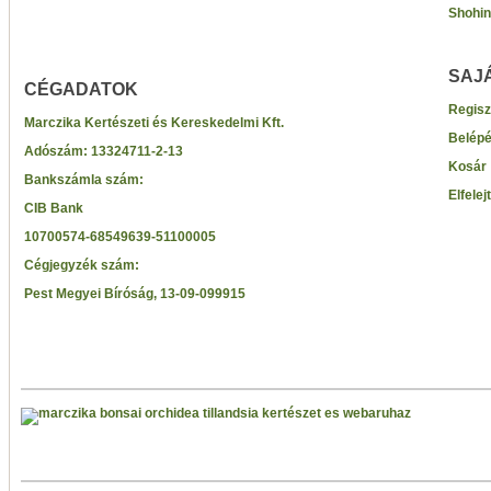
Shohin
SAJ
CÉGADATOK
Regisz
Marczika Kertészeti és Kereskedelmi Kft.
Belép
Adószám:
13324711-2-13
Kosár
Bankszámla szám:
Elfelej
CIB Bank
10700574-68549639-51100005
Cégjegyzék szám:
Pest Megyei Bíróság, 13-09-099915